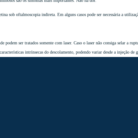
uminosos são os sintomas mais importantes. Não há dor.
na sob oftalmoscopia indireta. Em alguns casos pode ser necessária a utilizaçã
de podem ser tratados somente com laser. Caso o laser não consiga selar a rup
características intrínsecas do descolamento, podendo variar desde a injeção de g