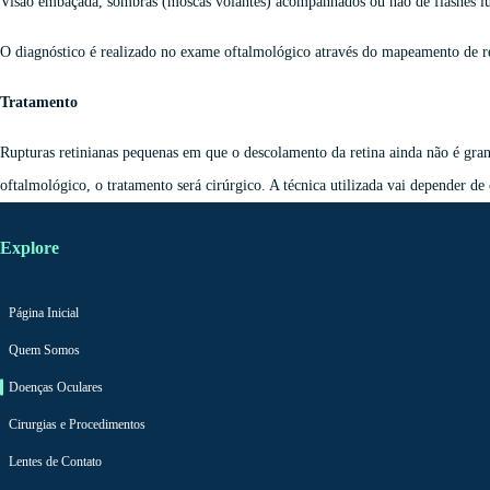
Visão embaçada, sombras (moscas volantes) acompanhados ou não de flashes l
O diagnóstico é realizado no exame oftalmológico através do mapeamento de reti
Tratamento
Rupturas retinianas pequenas em que o descolamento da retina ainda não é gran
oftalmológico, o tratamento será cirúrgico. A técnica utilizada vai depender de 
Explore
Página Inicial
Quem Somos
Doenças Oculares
Cirurgias e Procedimentos
Lentes de Contato